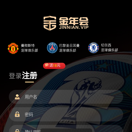
送
18
元
注册
登录