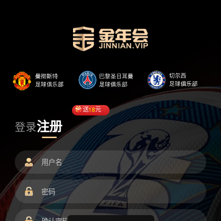
送
18
元
注册
登录